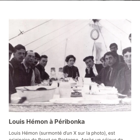
Zone Louis Hémon
Zone éducative
Le coin lecture
Nos collections
Louis Hémon à Péribonka
Louis Hémon (surmonté d’un X sur la photo), est
Boutique-librairie
originaire de Brest en Bretagne. Après un séjour de