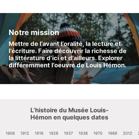
Notre mission
Mettre de l’avant l’oralité, la lecture et
l’écriture. Faire découvrir la richesse de
la littérature d’ici et d’ailleurs. Explorer
différemment l’oeuvre de Louis Hémon.
L’histoire du Musée Louis-
Hémon en quelques dates
5
1906
1912
1916
1928
1937
1938
1970
1986
2012