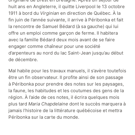
huit ans en Angleterre, il quitte Liverpool le 13 octobre
1911 à bord du
Virginian
en direction de Québec. À la
fin juin de l’année suivante, il arrive à Péribonka et fait
Appuyez le musée
la rencontre de Samuel Bédard (à sa gauche) qui lui
offre un emploi comme garçon de ferme. Il habitera
avec la famille Bédard deux mois avant de se faire
engager comme chaîneur pour une société
Actualités
Événements
d’arpenteurs au nord du lac Saint-Jean jusqu’au début
Partenaires
de décembre.
Mal habile pour les travaux manuels, il s’avère toutefois
être un fin observateur. Il profite ainsi de son passage
à Péribonka pour prendre des notes sur les paysages,
la faune, les habitudes et les coutumes des gens de la
région. À l’aide de ces notes, il écrira quelques mois
plus tard
Maria Chapdelaine
dont le succès marquera à
jamais l’histoire de la littérature québécoise et mettra
Péribonka sur la carte du monde.