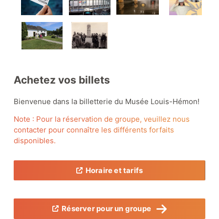
Zone Louis Hémon
Achetez vos billets
Zone éducative
Bienvenue dans la billetterie du Musée Louis-Hémon!
Note : Pour la réservation de groupe, veuillez nous
Le coin lecture
contacter pour connaître les différents forfaits
disponibles.
Horaire et
tarifs
Nos collections
Réserver pour un groupe
Boutique-librairie