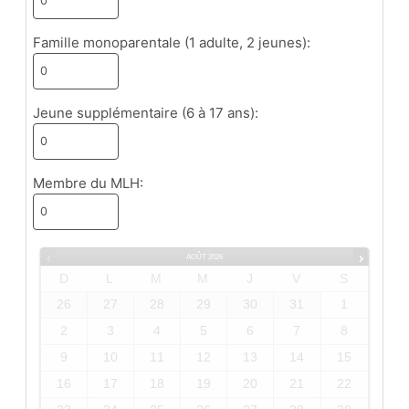
Famille monoparentale (1 adulte, 2 jeunes):
Jeune supplémentaire (6 à 17 ans):
Membre du MLH:
AOÛT
2026
D
L
M
M
J
V
S
26
27
28
29
30
31
1
2
3
4
5
6
7
8
9
10
11
12
13
14
15
16
17
18
19
20
21
22