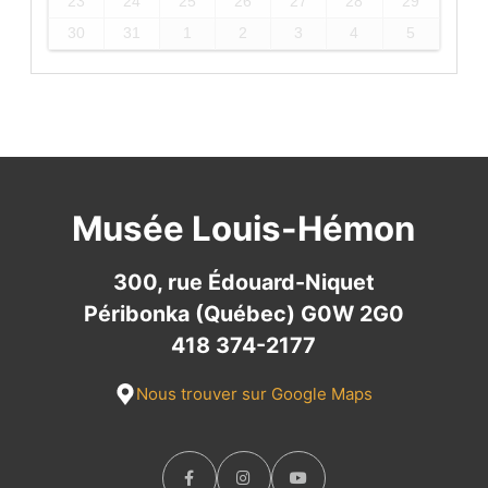
23
24
25
26
27
28
29
30
31
1
2
3
4
5
Musée Louis-Hémon
300, rue Édouard-Niquet
Péribonka (Québec) G0W 2G0
418 374-2177
Nous trouver sur Google Maps