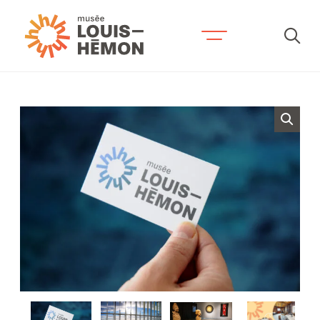
Recherche par mots-clés
Visitez-nous
Horaire et tarifs
Accessibilité et services
Expositions et activités
Prévoyez votre séjour
Contactez-nous