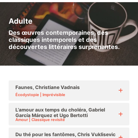
Adulte
Des œuvres contemporaines, des
classiques intemporels et des
découvertes littéraires surprenantes.
Faunes, Christiane Vadnais
Écodystopie | Imprévisible
L’amour aux temps du choléra, Gabriel
García Márquez et Ugo Bertotti
Amour | Classique revisité
Du thé pour les fantômes, Chris Vuklisevic