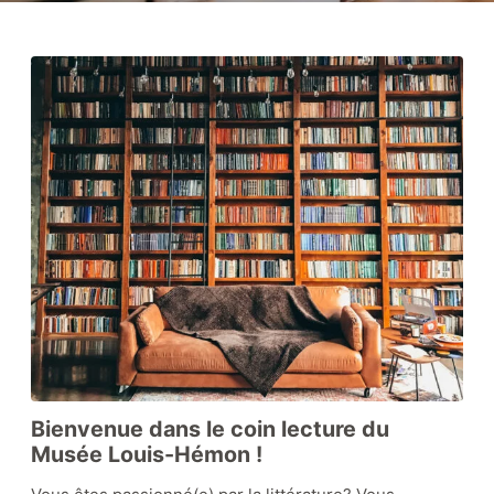
Zone Louis Hémon
Zone éducative
Le coin lecture
Nos collections
Bienvenue dans le coin lecture du
Musée Louis-Hémon !
Boutique-librairie