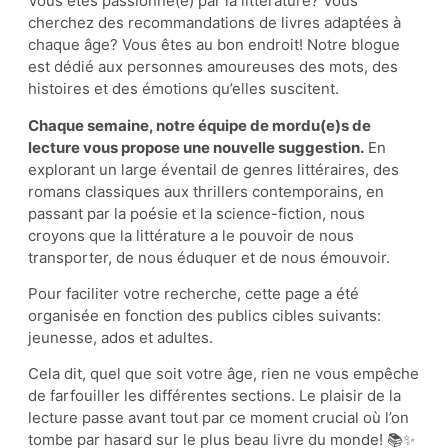
Vous êtes passionné(e) par la littérature? Vous
cherchez des recommandations de livres adaptées à
chaque âge? Vous êtes au bon endroit! Notre blogue
est dédié aux personnes amoureuses des mots, des
Appuyez le musée
histoires et des émotions qu’elles suscitent.
Chaque semaine, notre équipe de mordu(e)s de
lecture vous propose une nouvelle suggestion.
En
Actualités
Événements
explorant un large éventail de genres littéraires, des
romans classiques aux thrillers contemporains, en
Partenaires
passant par la poésie et la science-fiction, nous
croyons que la littérature a le pouvoir de nous
transporter, de nous éduquer et de nous émouvoir.
Pour faciliter votre recherche, cette page a été
organisée en fonction des publics cibles suivants:
jeunesse, ados et adultes.
Cela dit, quel que soit votre âge, rien ne vous empêche
de farfouiller les différentes sections. Le plaisir de la
lecture passe avant tout par ce moment crucial où l’on
tombe par hasard sur le plus beau livre du monde! 📚✨