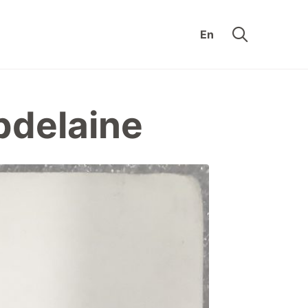
En
pdelaine
uis
Zone éducative
n
Nos
cture
collections
ue-
Appuyez le
ie
musée