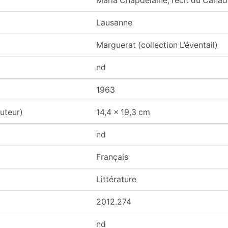
Maria Chapdelaine, récit du Canad
Lausanne
Marguerat (collection L’éventail)
nd
1963
uteur)
14,4 x 19,3 cm
nd
Français
Littérature
2012.274
nd