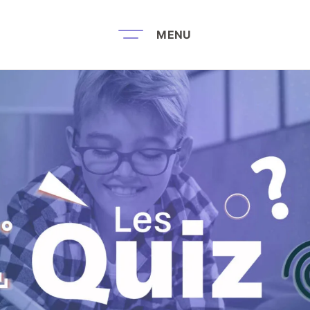
MENU
Recherche par mots-clés
Zone Lo
Hémo
Le coin le
ices
Boutiq
és
librair