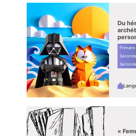
Du hér
arché
person
Primaire
Secondai
Secondai
Lang
« Femm