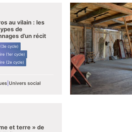
os au vilain : les
types de
nages d’un récit
 (3e cycle)
re (1er cycle)
re (2e cycle)
ues
|
Univers social
e et terre » de