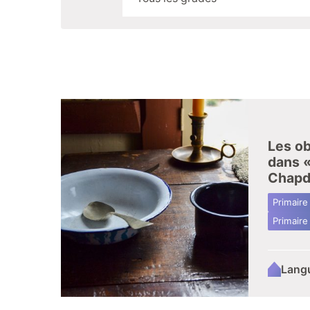
Les ob
dans «
Chapd
Primaire
Primaire
Lang