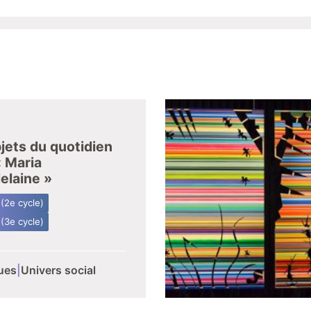
jets du quotidien
 Maria
elaine »
 (2e cycle)
 (3e cycle)
ues
|
Univers social