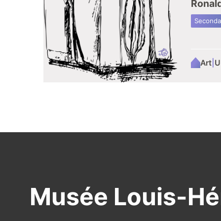
Ronald
Secondai
Art
|
U
Musée Louis-H