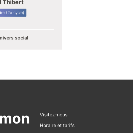
 Thibert
re (2e cycle)
nivers social
émon
Visitez-nous
Horaire et tarifs