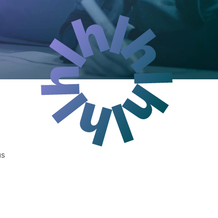
Événements
Partenaires
us