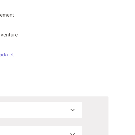
plement
aventure
nada
et