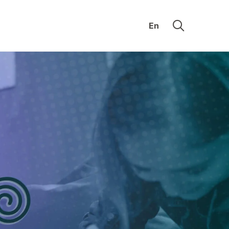
En
uis
Zone éducative
n
Nos
cture
collections
ue-
Appuyez le
ie
musée