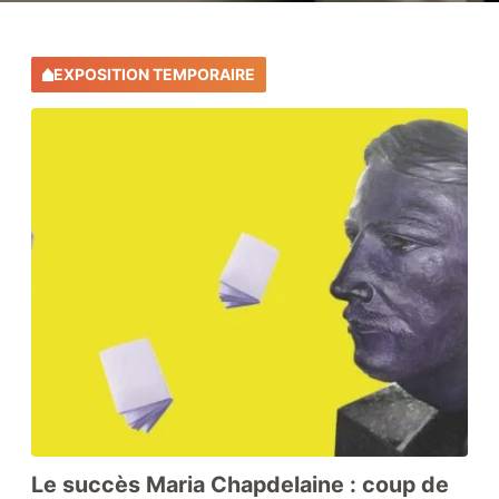
EXPOSITION TEMPORAIRE
Zone Louis Hémon
Zone éducative
Le coin lecture
Nos collections
Le succès Maria Chapdelaine : coup de
Boutique-librairie