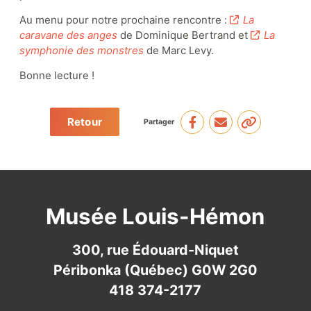
Au menu pour notre prochaine rencontre :
La
caravane des anges
de Dominique Bertrand et
La
symphonie des monstres
de Marc Levy.
Appuyez le musée
Bonne lecture !
Actualités
Événements
Retour
Partager
Partenaires
Musée Louis-Hémon
300, rue Édouard-Niquet
Péribonka (Québec) G0W 2G0
418 374-2177