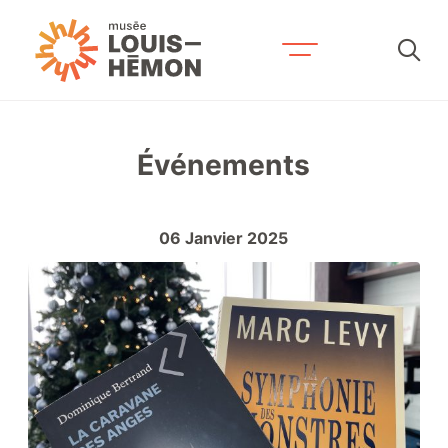
Recherche par mots-clés
Événements
Visitez-nous
Horaire et tarifs
06
Janvier
2025
Accessibilité et services
Expositions et activités
Prévoyez votre séjour
Contactez-nous