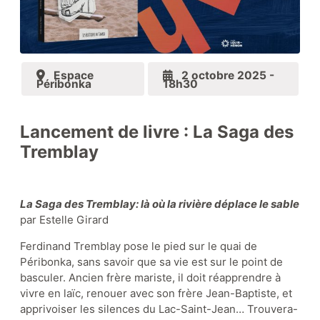
Zone Louis Hémon
Espace
2 octobre 2025 -
Péribonka
18h30
Zone éducative
Lancement de livre : La Saga des
Tremblay
Le coin lecture
La Saga des Tremblay: là où la rivière déplace le sable
par Estelle Girard
Ferdinand Tremblay pose le pied sur le quai de
Nos collections
Péribonka, sans savoir que sa vie est sur le point de
basculer. Ancien frère mariste, il doit réapprendre à
vivre en laïc, renouer avec son frère Jean-Baptiste, et
apprivoiser les silences du Lac-Saint-Jean… Trouvera-
Boutique-librairie