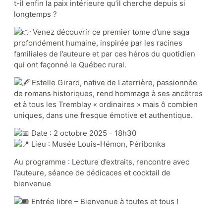
t-il enfin la paix intérieure qu’il cherche depuis si
longtemps ?
Venez découvrir ce premier tome d’une saga
profondément humaine, inspirée par les racines
Appuyez le musée
familiales de l’auteure et par ces héros du quotidien
qui ont façonné le Québec rural.
Actualités
Événements
Estelle Girard, native de Laterrière, passionnée
de romans historiques, rend hommage à ses ancêtres
Partenaires
et à tous les Tremblay « ordinaires » mais ô combien
uniques, dans une fresque émotive et authentique.
Date : 2 octobre 2025 - 18h30
Lieu : Musée Louis-Hémon, Péribonka
Au programme : Lecture d’extraits, rencontre avec
l’auteure, séance de dédicaces et cocktail de
bienvenue
Entrée libre – Bienvenue à toutes et tous !