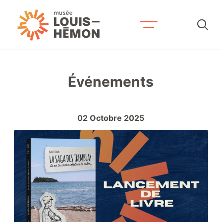
Recherche par mots-clés
Événements
Visitez-nous
Horaire et tarifs
02
Octobre
2025
Accessibilité et services
Expositions et activités
Prévoyez votre séjour
Contactez-nous