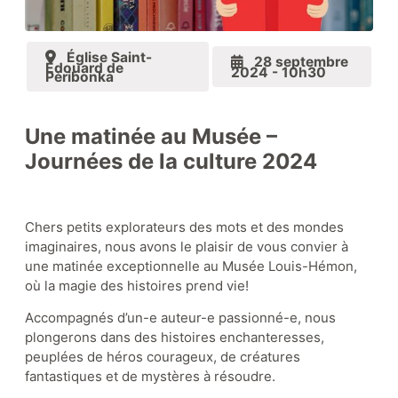
Église Saint-
28 septembre
Édouard de
Zone Louis Hémon
2024 - 10h30
Péribonka
Une matinée au Musée –
Zone éducative
Journées de la culture 2024
Chers petits explorateurs des mots et des mondes
Le coin lecture
imaginaires, nous avons le plaisir de vous convier à
une matinée exceptionnelle au Musée Louis-Hémon,
où la magie des histoires prend vie!
Nos collections
Accompagnés d’un-e auteur-e passionné-e, nous
plongerons dans des histoires enchanteresses,
peuplées de héros courageux, de créatures
fantastiques et de mystères à résoudre.
Boutique-librairie