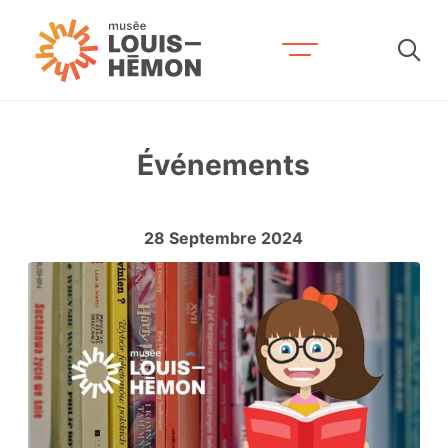
Recherche par mots-clés
Événements
Visitez-nous
Horaire et tarifs
28
Septembre
2024
Accessibilité et services
Expositions et activités
Prévoyez votre séjour
Contactez-nous