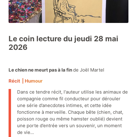
Zone Louis Hémon
Le coin lecture du jeudi 28 mai
2026
Zone éducative
Le chien ne meurt pas à la fin
de Joël Martel
Le coin lecture
Récit
| Humour
Dans ce tendre récit, l'auteur utilise les animaux de
compagnie comme fil conducteur pour dérouler
une série d’anecdotes intimes, et cette idée
Nos collections
fonctionne à merveille. Chaque bête (chien, chat,
poisson rouge ou même hamster oublié) devient
une porte d’entrée vers un souvenir, un moment
de vie...
Boutique-librairie