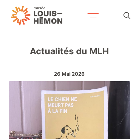
Recherche par mots-clés
Actualités du MLH
Visitez-nous
Horaire et tarifs
26
Mai
2026
Accessibilité et services
Expositions et activités
Prévoyez votre séjour
Contactez-nous